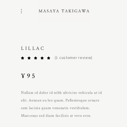
LILLAC
(
1
customer review)
Rated
1
5.00
out
of 5
based
¥
95
on
customer
rating
Nullam id dolor id nibh ultricies vehicula ut id
elit. Aenean eu leo quam. Pellentesque ornare
sem lacinia quam venenatis vestibulum.
Maecenas sed diam facilisis at vero eros.